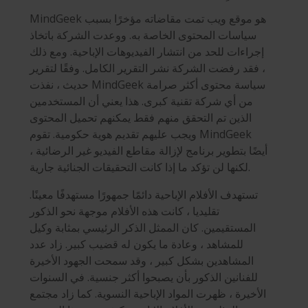
MindGeek هو موقع ويب تمت مقاضاته مؤخرًا بسبب
سياسات المحتوى الخاصة به. ووعدت الشركة باتخاذ
إجراءات للحد من انتشار الفيديوهات الإباحية. ومع ذلك
، فقد رفضت الشركة نشر التقرير الكامل. وفقًا لتقرير
حديث ، نفذت MindGeek سياسة محتوى أكثر صرامة
من أي شركة تقنية كبرى. هذا يعني أن المستخدمين
الذين تم التحقق منهم فقط يمكنهم تحميل المحتوى
ويجب عليهم تقديم هوية حكومية. تقوم MindGeek
أيضًا بتطوير برنامج لإزالة مقاطع الفيديو غير الرضائية ،
لكنها لن تؤكد ما إذا كانت التحقيقات الجنائية جارية.
تستهدف الأفلام الإباحية دائمًا جمهورًا مستهدفًا معينًا.
تقليديا ، كانت هذه الأفلام موجهة نحو الذكور
المستقيمين. كان الممثل الذكر الرئيسي بمثابة وكيل
للمشاهد ، وعادة ما يكون له قضيب كبير. زاد عدد
المشاهدين بشكل كبير ، وقد سمحت الجهود الأخيرة
للفنانين الذكور بأن يصبحوا أكثر جنسية. في السنوات
الأخيرة ، ظهرت المواد الإباحية النسوية. كما زاد مجتمع