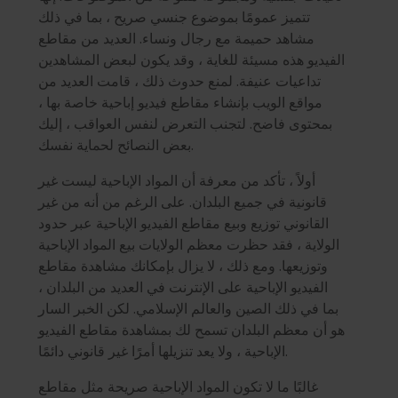
تتميز عمومًا بموضوع جنسي صريح ، بما في ذلك
مشاهد حميمة مع رجال ونساء. العديد من مقاطع
الفيديو هذه مسيئة للغاية ، وقد يكون لبعض المشاهدين
تداعيات عنيفة. لمنع حدوث ذلك ، قامت العديد من
مواقع الويب بإنشاء مقاطع فيديو إباحية خاصة بها ،
بمحتوى فاضح. لتجنب التعرض لنفس العواقب ، إليك
بعض النصائح لحماية نفسك.
أولاً ، تأكد من معرفة أن المواد الإباحية ليست غير
قانونية في جميع البلدان. على الرغم من أنه من غير
القانوني توزيع وبيع مقاطع الفيديو الإباحية عبر حدود
الولاية ، فقد حظرت معظم الولايات بيع المواد الإباحية
وتوزيعها. ومع ذلك ، لا يزال بإمكانك مشاهدة مقاطع
الفيديو الإباحية على الإنترنت في العديد من البلدان ،
بما في ذلك الصين والعالم الإسلامي. لكن الخبر السار
هو أن معظم البلدان تسمح لك بمشاهدة مقاطع الفيديو
الإباحية ، ولا يعد تنزيلها أمرًا غير قانوني دائمًا.
غالبًا ما لا تكون المواد الإباحية صريحة مثل مقاطع