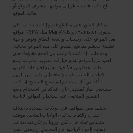
يفلح ذلك ، فقد تضطر إلى مواجهة مشرف الموقع أو
مالك الموقع.
يمكنك العثور على مقاطع فيديو إباحية مجانية على
مواقع NSFW مثل ManyVids و xHamster. تحتوي
هذه المواقع على أرشيفات واسعة النطاق وتوفر واجهة
نظيفة. معظم مقاطع الفيديو على هذه المواقع مجانية.
ومع ذلك ، إذا كنت لا ترغب في الدفع مقابلها ، فإن
العديد من المواقع تقدم خيارات عضوية مدفوعة. ومع
ذلك ، هذا ليس حلاً جيدًا لجميع احتياجات الفيديو
الإباحية الخاصة بك. بالإضافة إلى ذلك ، من المهم
التأكد من أنك تستخدم المتصفح الصحيح. إذا كنت
تستخدم جهاز كمبيوتر عام ، فتأكد من استخدام وضع
التصفح المتخفي عند استخدام المواقع الإباحية.
يختلف سن الموافقة في الولايات المتحدة باختلاف
البلدان والثقافات. لدى الولايات المتحدة موقف
متسامح تجاه هذا ، لكن أوروبا لم تكن تقدمية في
تنظيم المواد الإباحية. من المحتمل أن ينتهي عصر