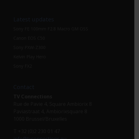
Latest updates
Sony FE 100mm F2.8 Macro GM OSS
Canon EOS C50
Sony PXW-Z300
Kelvin Play Hero
Sony FX2
Contact
TV Connections
Rue de Pavie 4, Square Ambiorix 8
Paviastraat 4, Ambiorixsquare 8
1000 Brussel/Bruxelles
T +32 (0)2 230 01 47
info@tvconnections.eu