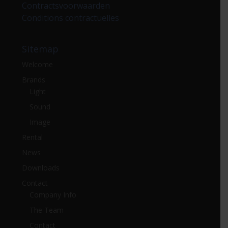
Contractsvoorwaarden
Conditions contractuelles
Sitemap
Welcome
Brands
Light
Sound
Image
Rental
News
Downloads
Contact
Company Info
The Team
Contact