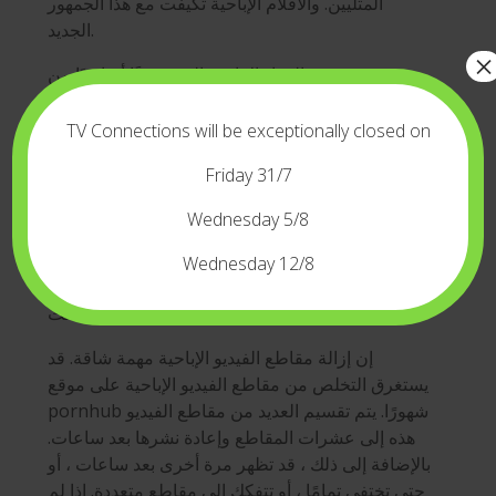
المثليين. والأفلام الإباحية تكيفت مع هذا الجمهور
الجديد.
×
يعد موقع تجميع المواد الإباحية الجيد جزءًا أساسيًا من
أي بحث يستند إلى الويب. تقوم هذه المواقع بتجميع
مقاطع الفيديو الإباحية من جميع أنحاء الإنترنت
TV Connections will be exceptionally closed on
وتقديمها في مكان واحد مناسب. إنها أسرع من
Friday 31/7
القنوات الإباحية المجانية ولديها مجموعة أكبر من
الإباحية. يحتفظ المجمّعون بعلامات تبويب على مواقع
Wednesday 5/8
أنبوب xxxx ويربطون مقاطع الفيديو التي تم تحميلها
من قبل المستخدمين. يمكن أن يحتوي موقع تجميع
Wednesday 12/8
المواد الإباحية على ملايين المشاهدين ويوفر لك
ساعات لا تحصى من البحث.
إن إزالة مقاطع الفيديو الإباحية مهمة شاقة. قد
يستغرق التخلص من مقاطع الفيديو الإباحية على موقع
pornhub شهورًا. يتم تقسيم العديد من مقاطع الفيديو
هذه إلى عشرات المقاطع وإعادة نشرها بعد ساعات.
بالإضافة إلى ذلك ، قد تظهر مرة أخرى بعد ساعات ، أو
حتى تختفي تمامًا ، أو تتفكك إلى مقاطع متعددة. إذا لم